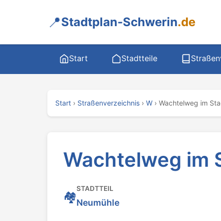
📍
Stadtplan-Schwerin
.de
Start
Stadtteile
Straßen
Start
›
Straßenverzeichnis
›
W
›
Wachtelweg im Sta
Wachtelweg im S
STADTTEIL
🏘️
Neumühle