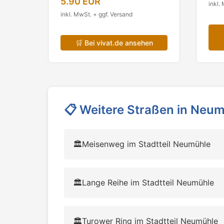
5.90 EUR
inkl.
inkl. MwSt. + ggf. Versand
🛒
Bei vivat.de ansehen
📋
Weitere Straßen in Neu
🏛️
Meisenweg im Stadtteil Neumühle
🏛️
Lange Reihe im Stadtteil Neumühle
🏛️
Turower Ring im Stadtteil Neumühle