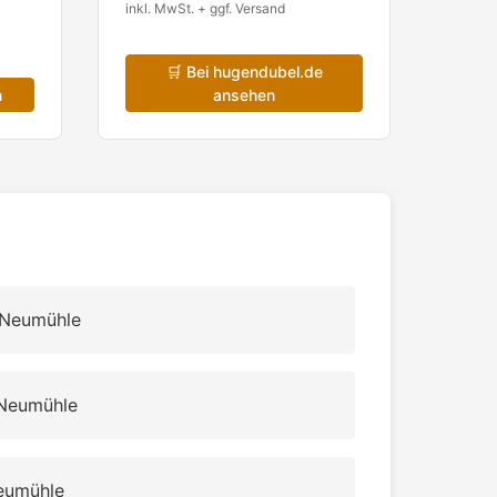
inkl. MwSt. + ggf. Versand
🛒
Bei hugendubel.de
n
ansehen
 Neumühle
 Neumühle
Neumühle