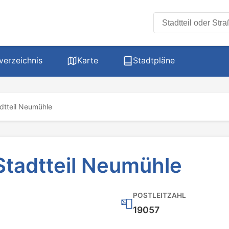
Stadtteil oder Stra
verzeichnis
Karte
Stadtpläne
dtteil Neumühle
tadtteil Neumühle
POSTLEITZAHL
📮
19057