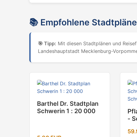
📚
Empfohlene Stadtpläne
🎯
Tipp:
Mit diesen Stadtplänen und Reisefü
Landeshauptstadt Mecklenburg-Vorpomme
Barthel Dr. Stadtplan
Schwerin 1 : 20 000
Pfl
- S
Pin
59.
40