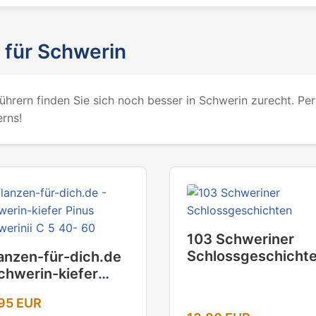
 für Schwerin
hrern finden Sie sich noch besser in Schwerin zurecht. Perf
rns!
103 Schweriner
Schlossgeschicht
anzen-für-dich.de
chwerin-kiefer
us Schwerinii C 5
95 EUR
- 60