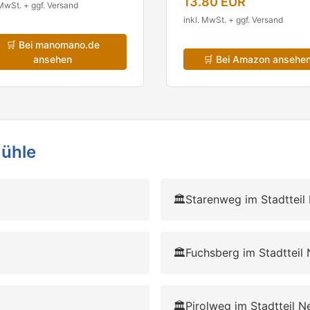
13.80 EUR
 MwSt. + ggf. Versand
inkl. MwSt. + ggf. Versand
🛒
Bei manomano.de
ansehen
🛒
Bei Amazon ansehe
mühle
🏛️
Starenweg im Stadtteil
🏛️
Fuchsberg im Stadtteil
🏛️
Pirolweg im Stadtteil 